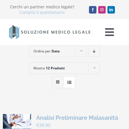
Salta
Cerchi un partner medico legale?
al
Compila il questionario
contenuto
Togg
Navi
Ordina per
Data
Chi Siamo
Mostra
12 Prodotti
Servizi
Accademia
Blog
Analisi Preliminare Malasanità
Lavora con noi
€
39.90