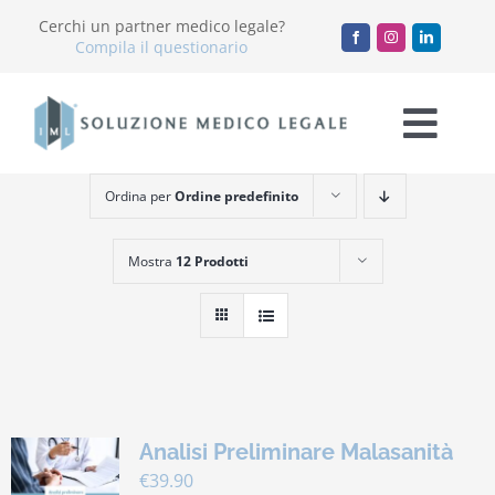
Salta
Cerchi un partner medico legale?
al
Compila il questionario
contenuto
Togg
Navi
Ordina per
Ordine predefinito
Chi Siamo
Mostra
12 Prodotti
Servizi
Accademia
Blog
Analisi Preliminare Malasanità
Lavora con noi
€
39.90