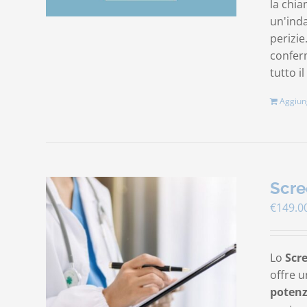
la chia
un'ind
perizie
conferm
tutto il
Aggiung
Scre
€
149.0
Lo
Scr
offre u
potenz