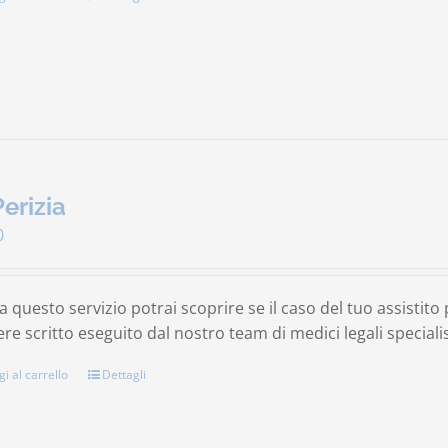
Perizia
0
a questo servizio potrai scoprire se il caso del tuo assistit
re scritto eseguito dal nostro team di medici legali specialis
i al carrello
Dettagli