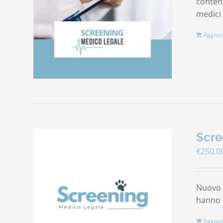
contenz
medici 
Aggiung
Scre
€
250.0
Nuovo s
hanno b
Aggiung