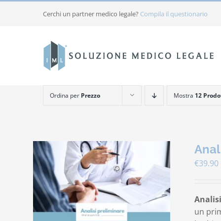
Salta
Cerchi un partner medico legale?
Compila il questionario
al
contenuto
Ordina per
Prezzo
Mostra
12 Prodo
Anal
€
39.90
Analis
un prim