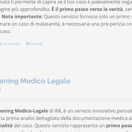
mata ti permette di capire se il tuo caso è palesemente neg
agine più approfondita.
È il primo passo verso la verità
, se
.
Nota importante
: Questo servizio fornisce solo un primo 
are un caso di malasanità, è necessaria una pre-perizia comp
 caso.
i al carrello
Dettagli
ening Medico Legale
0
eening Medico-Legale
di IML è un servizio innovativo pensa
na prima analisi dettagliata della documentazione medica al 
ialità
del caso. Questo servizio rappresenta un
primo pass