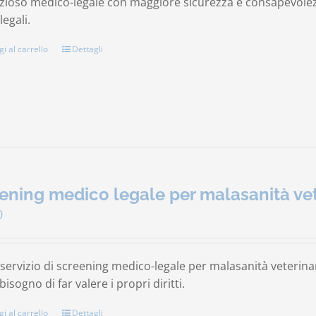
ioso medico-legale con maggiore sicurezza e consapevolezza
legali.
i al carrello
Dettagli
ening medico legale per malasanità vet
0
ervizio di screening medico-legale per malasanità veterinari
isogno di far valere i propri diritti.
i al carrello
Dettagli