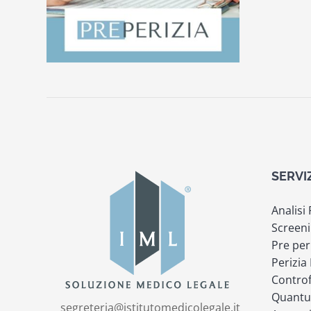
SERVI
Analisi
Screeni
Pre per
Perizia
Controf
Quantu
segreteria@istitutomedicolegale.it