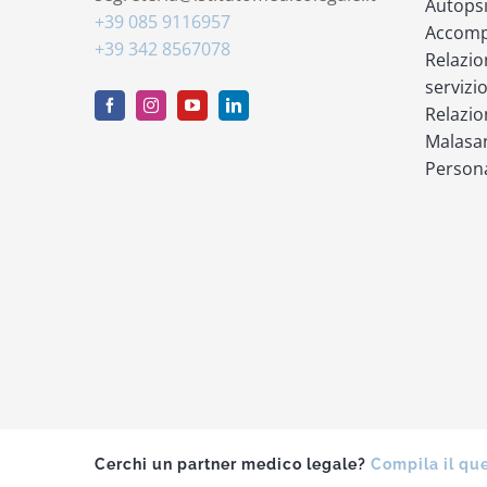
Autops
+39 085 9116957
Accompa
+39 342 8567078
Relazio
servizi
Relazio
Malasan
Persona
Cerchi un partner medico legale?
Compila il qu