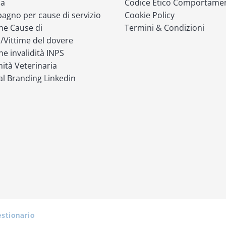
ia
Codice Etico Comportame
gno per cause di servizio
Cookie Policy
ne Cause di
Termini & Condizioni
o/Vittime del dovere
ne invalidità INPS
ità Veterinaria
l Branding Linkedin
estionario