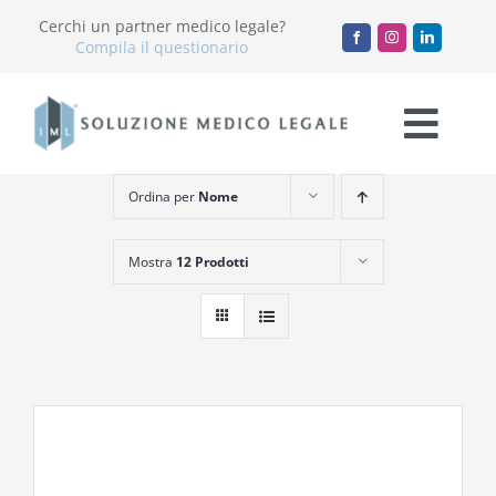
Salta
Cerchi un partner medico legale?
al
Compila il questionario
contenuto
Togg
Navi
Ordina per
Nome
Chi Siamo
Mostra
12 Prodotti
Servizi
Accademia
Blog
Lavora con noi