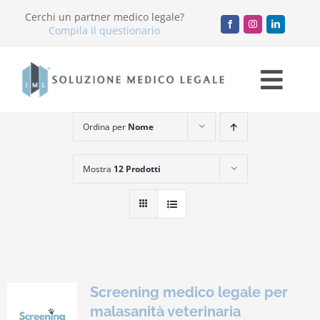
Salta
Cerchi un partner medico legale?
al
Compila il questionario
contenuto
Togg
Navi
Ordina per
Nome
Chi Siamo
Mostra
12 Prodotti
Servizi
Accademia
Blog
Screening medico legale per
Lavora con noi
malasanità veterinaria