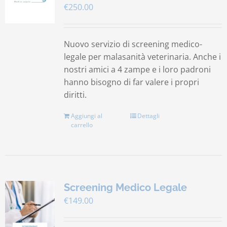
€
250.00
Contatti
Nuovo servizio di screening medico-
Carrello
legale per malasanità veterinaria. Anche i
nostri amici a 4 zampe e i loro padroni
hanno bisogno di far valere i propri
diritti.
Aggiungi al
Dettagli
carrello
Screening Medico Legale
€
149.00