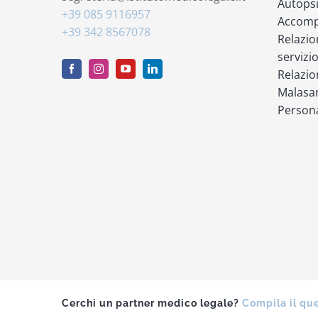
Autops
+39 085 9116957
Accompa
+39 342 8567078
Relazio
servizi
Relazio
Malasan
Persona
Cerchi un partner medico legale?
Compila il qu