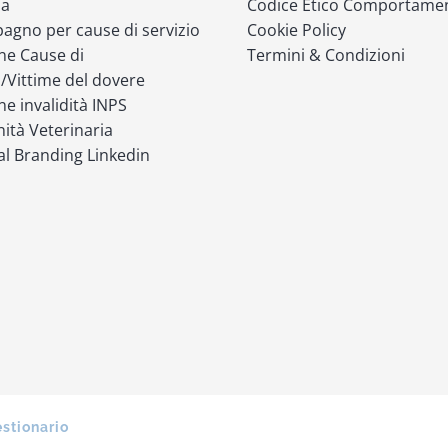
ia
Codice Etico Comportame
gno per cause di servizio
Cookie Policy
ne Cause di
Termini & Condizioni
o/Vittime del dovere
ne invalidità INPS
ità Veterinaria
l Branding Linkedin
estionario