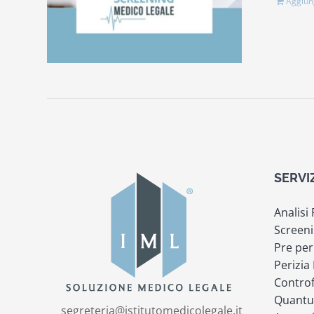
Aggiung
SERVI
Analisi
Screeni
Pre per
Perizia
Controf
Quantu
segreteria@istitutomedicolegale.it