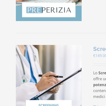
Scre
€
149.0
Lo
Scr
offre u
potenz
contenz
medici 