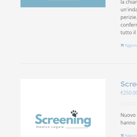
la chia
un'ind
perizie
conferm
tutto il
Aggiung
Scre
€
250.0
Nuovo s
hanno b
Aggiung