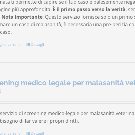
mata ti permette di capire se il tuo caso è palesemente neg
agine più approfondita.
È il primo passo verso la verità
, se
.
Nota importante
: Questo servizio fornisce solo un primo 
are un caso di malasanità, è necessaria una pre-perizia comp
 caso.
i al carrello
Dettagli
ening medico legale per malasanità vet
0
ervizio di screening medico-legale per malasanità veterinari
isogno di far valere i propri diritti.
i al carrello
Dettagli