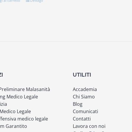
i al carrello
Dettagli
ZI
UTILITI
 Preliminare Malasanità
Accademia
ng Medico Legale
Chi Siamo
izia
Blog
 Medico Legale
Comunicati
fensiva medico legale
Contatti
m Garantito
Lavora con noi