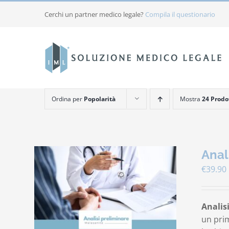
Salta
Cerchi un partner medico legale?
Compila il questionario
al
contenuto
Ordina per
Popolarità
Mostra
24 Prodo
Anal
€
39.90
Analis
un prim