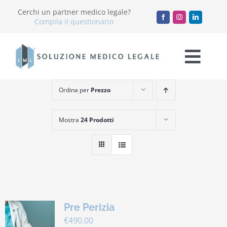
Salta
Cerchi un partner medico legale?
al
Compila il questionario
contenuto
Togg
Navi
Ordina per
Prezzo
Chi Siamo
Mostra
24 Prodotti
Servizi
Accademia
Blog
Pre Perizia
Lavora con noi
€
490.00