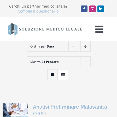
Salta
Cerchi un partner medico legale?
al
Compila il questionario
contenuto
Togg
Navi
Ordina per
Data
Chi Siamo
Mostra
24 Prodotti
Servizi
Accademia
Blog
Analisi Preliminare Malasanità
Lavora con noi
€
39.90