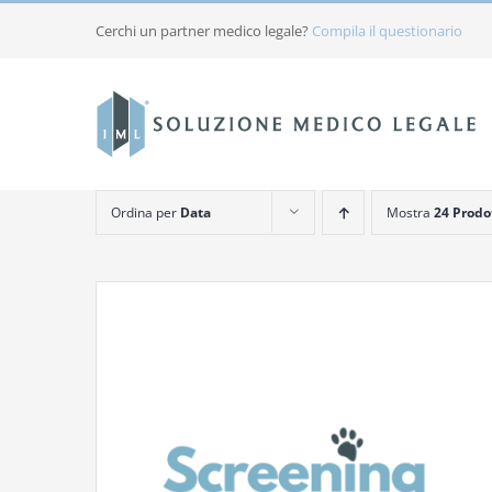
Salta
Cerchi un partner medico legale?
Compila il questionario
al
contenuto
Ordina per
Data
Mostra
24 Prodo