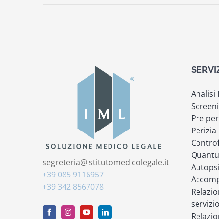
SERVI
Analisi
Screeni
Pre per
Perizia
Controf
Quantu
segreteria@istitutomedicolegale.it
Autops
+39 085 9116957
Accompa
+39 342 8567078
Relazio
servizi
Relazio