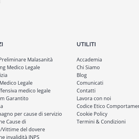
ZI
UTILITI
 Preliminare Malasanità
Accademia
ng Medico Legale
Chi Siamo
izia
Blog
 Medico Legale
Comunicati
fensiva medico legale
Contatti
m Garantito
Lavora con noi
ia
Codice Etico Comportame
gno per cause di servizio
Cookie Policy
ne Cause di
Termini & Condizioni
o/Vittime del dovere
ne invalidità INPS