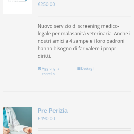
€
250.00
Contatti
Nuovo servizio di screening medico-
Carrello
legale per malasanità veterinaria. Anche i
nostri amici a 4 zampe e i loro padroni
hanno bisogno di far valere i propri
diritti.
Aggiungi al
Dettagli
carrello
Pre Perizia
€
490.00