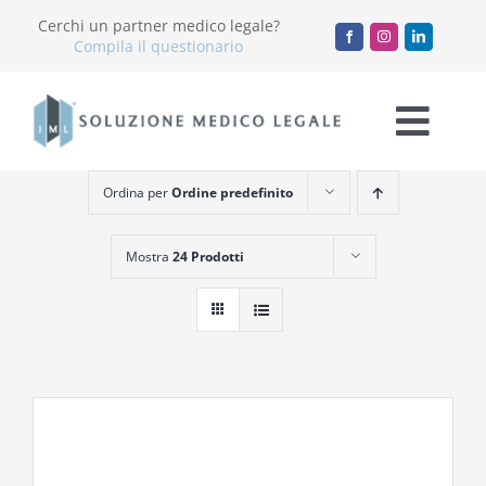
Salta
Cerchi un partner medico legale?
al
Compila il questionario
contenuto
Togg
Navi
Ordina per
Ordine predefinito
Chi Siamo
Mostra
24 Prodotti
Servizi
Accademia
Blog
Lavora con noi