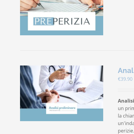
Anal
€
39.90
Analis
un prim
la chia
un'ind
perizie