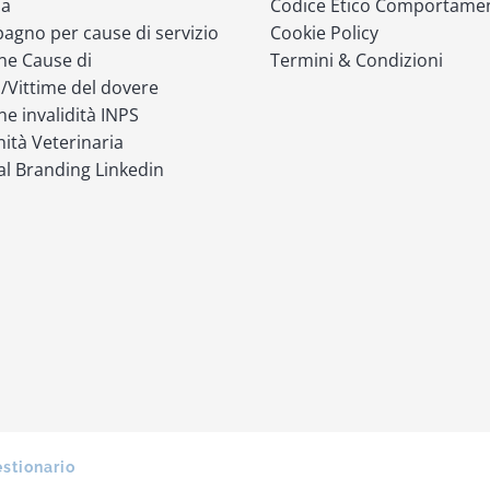
ia
Codice Etico Comportame
gno per cause di servizio
Cookie Policy
ne Cause di
Termini & Condizioni
o/Vittime del dovere
ne invalidità INPS
ità Veterinaria
l Branding Linkedin
estionario