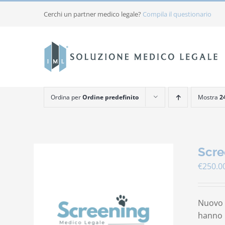
Salta
Cerchi un partner medico legale?
Compila il questionario
al
contenuto
Ordina per
Ordine predefinito
Mostra
2
Scre
€
250.0
Nuovo s
hanno b