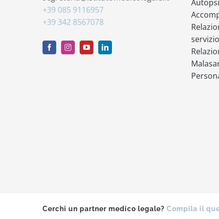
Autops
+39 085 9116957
Accompa
+39 342 8567078
Relazio
servizi
Relazio
Malasan
Persona
Cerchi un partner medico legale?
Compila il qu