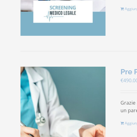
Aggiung
Pre 
€
490.0
Grazie 
un pare
Aggiung