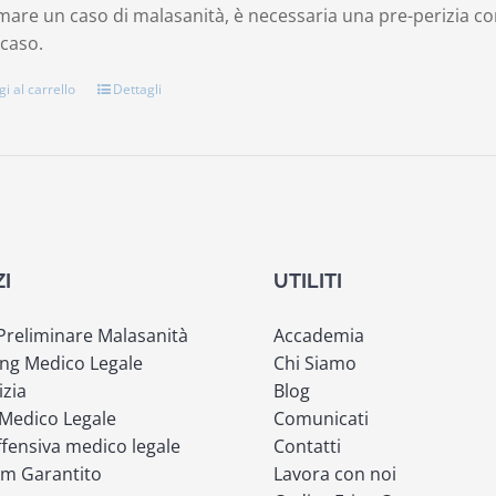
are un caso di malasanità, è necessaria una pre-perizia comp
 caso.
i al carrello
Dettagli
ZI
UTILITI
 Preliminare Malasanità
Accademia
ng Medico Legale
Chi Siamo
izia
Blog
 Medico Legale
Comunicati
fensiva medico legale
Contatti
m Garantito
Lavora con noi