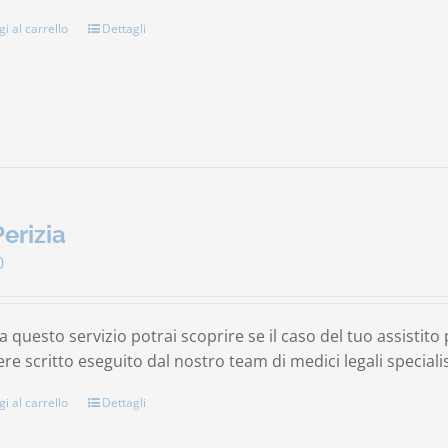
i al carrello
Dettagli
Perizia
0
a questo servizio potrai scoprire se il caso del tuo assistit
re scritto eseguito dal nostro team di medici legali specialis
i al carrello
Dettagli