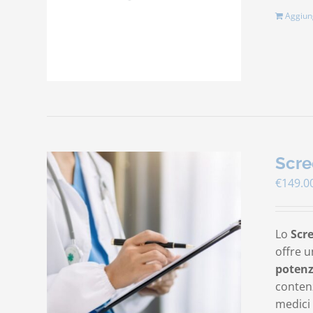
Aggiung
Scre
€
149.0
Lo
Scr
offre u
potenz
contenz
medici 