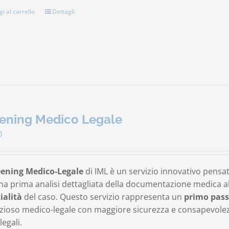
i al carrello
Dettagli
ening Medico Legale
0
eening Medico-Legale
di IML è un servizio innovativo pensa
na prima analisi dettagliata della documentazione medica al 
ialità
del caso. Questo servizio rappresenta un
primo pass
ioso medico-legale con maggiore sicurezza e consapevolezza
legali.