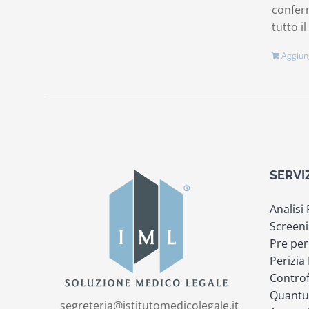
conferm
tutto il
Aggiung
SERVI
Analisi
Screeni
Pre per
Perizia
Controf
Quantu
segreteria@istitutomedicolegale.it