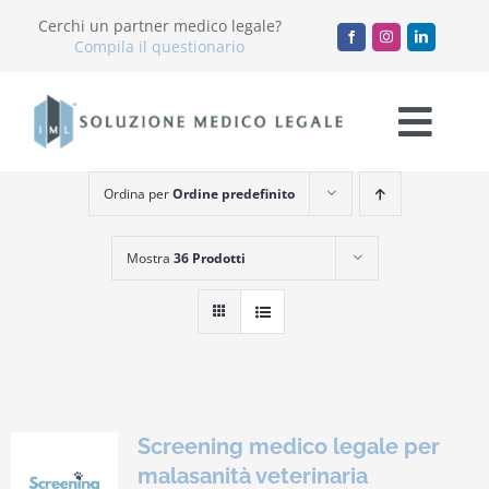
Salta
Cerchi un partner medico legale?
al
Compila il questionario
contenuto
Togg
Navi
Ordina per
Ordine predefinito
Chi Siamo
Mostra
36 Prodotti
Servizi
Accademia
Blog
Screening medico legale per
Lavora con noi
malasanità veterinaria