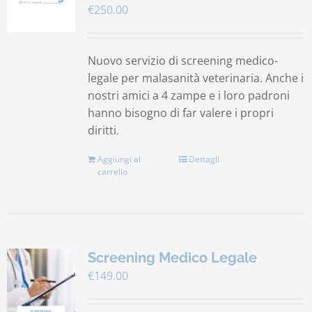
€
250.00
Contatti
Nuovo servizio di screening medico-
Carrello
legale per malasanità veterinaria. Anche i
nostri amici a 4 zampe e i loro padroni
hanno bisogno di far valere i propri
diritti.
Aggiungi al
Dettagli
carrello
Screening Medico Legale
€
149.00