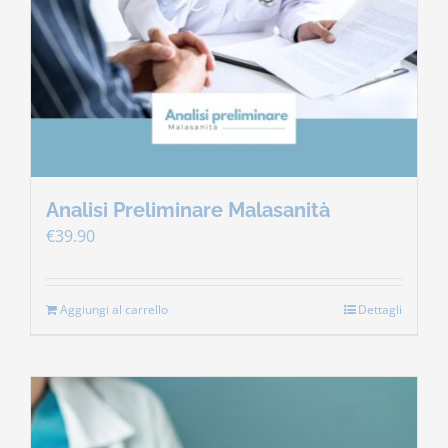
Contatti
Carrello
Analisi Preliminare Malasanità
€
39.90
Aggiungi al carrello
Dettagli