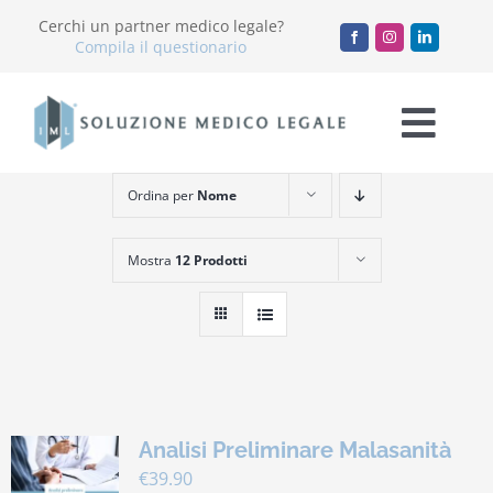
Salta
Cerchi un partner medico legale?
al
Compila il questionario
contenuto
Togg
Navi
Ordina per
Nome
Chi Siamo
Mostra
12 Prodotti
Servizi
Accademia
Blog
Analisi Preliminare Malasanità
Lavora con noi
€
39.90