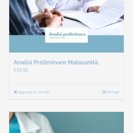
Contatti
Carrello
Analisi Preliminare Malasanità
€
39.90
Aggiungi al carrello
Dettagli