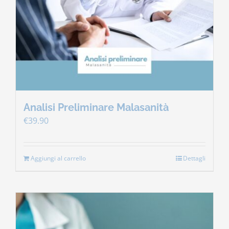
Contatti
Carrello
Analisi Preliminare Malasanità
€
39.90
Aggiungi al carrello
Dettagli