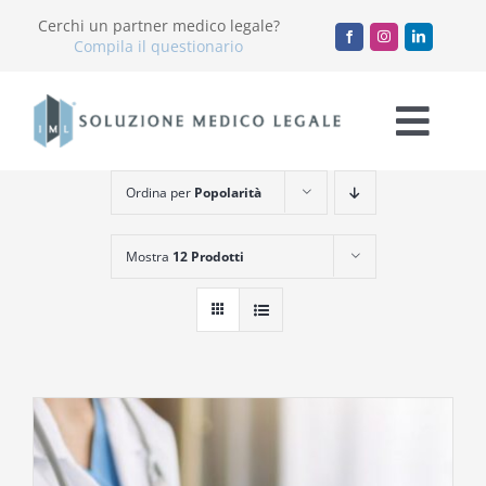
Salta
Cerchi un partner medico legale?
al
Compila il questionario
contenuto
Togg
Navi
Ordina per
Popolarità
Chi Siamo
Mostra
12 Prodotti
Servizi
Accademia
Blog
Lavora con noi