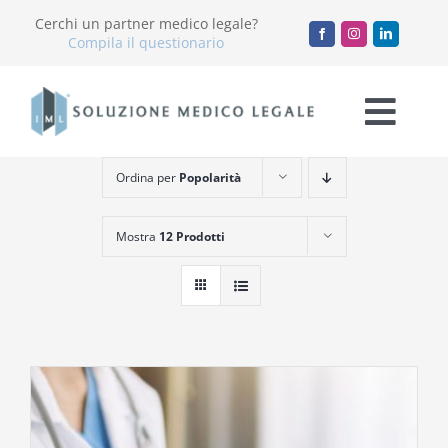
Salta
Cerchi un partner medico legale?
al
Compila il questionario
contenuto
Togg
Navi
Ordina per
Popolarità
Chi Siamo
Mostra
12 Prodotti
Servizi
Accademia
Blog
Lavora con noi