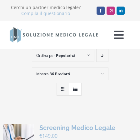
Salta
Cerchi un partner medico legale?
al
Compila il questionario
contenuto
Togg
Navi
Ordina per
Popolarità
Chi Siamo
Mostra
36 Prodotti
Servizi
Accademia
Blog
Screening Medico Legale
Lavora con noi
€
149.00