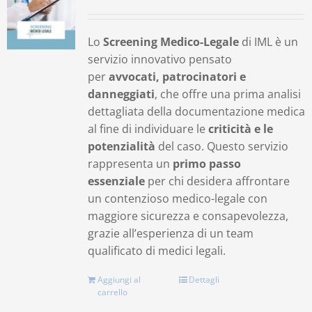
Contatti
Lo
Screening Medico-Legale
di IML è un
servizio innovativo pensato
Carrello
per
avvocati, patrocinatori e
danneggiati
, che offre una prima analisi
dettagliata della documentazione medica
al fine di individuare le
criticità e le
potenzialità
del caso. Questo servizio
rappresenta un
primo passo
essenziale
per chi desidera affrontare
un contenzioso medico-legale con
maggiore sicurezza e consapevolezza,
grazie all’esperienza di un team
qualificato di medici legali.
Aggiungi al
Dettagli
carrello