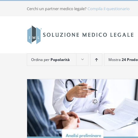
Salta
Cerchi un partner medico legale?
Compila il questionario
al
contenuto
Ordina per
Popolarità
Mostra
24 Prodo