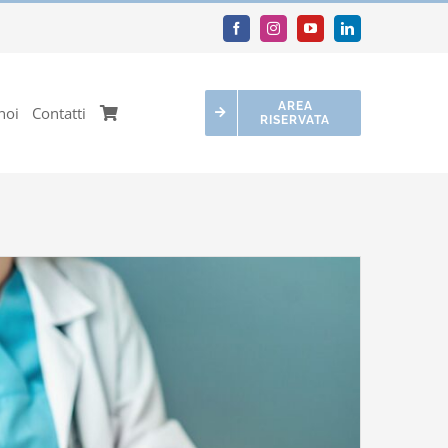
AREA
noi
Contatti
RISERVATA