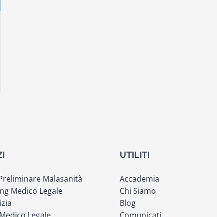
ZI
UTILITI
 Preliminare Malasanità
Accademia
ng Medico Legale
Chi Siamo
izia
Blog
 Medico Legale
Comunicati