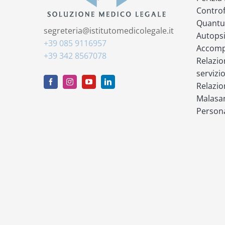
Controf
Quantu
segreteria@istitutomedicolegale.it
Autops
+39 085 9116957
Accompa
+39 342 8567078
Relazio
servizi
Relazio
Malasan
Persona