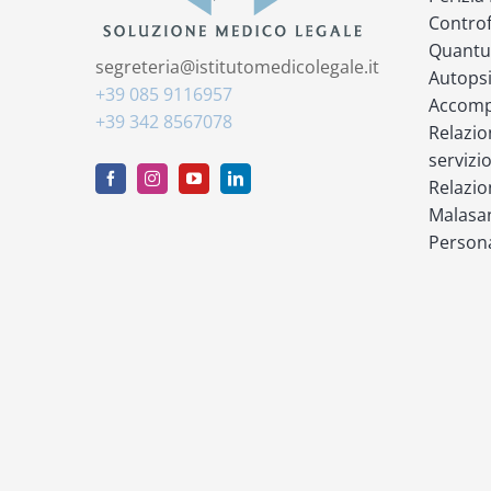
Controf
Quantu
segreteria@istitutomedicolegale.it
Autops
+39 085 9116957
Accompa
+39 342 8567078
Relazio
servizi
Relazio
Malasan
Persona