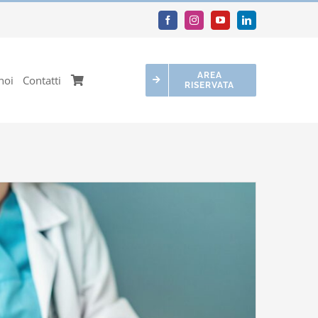
AREA
noi
Contatti
RISERVATA