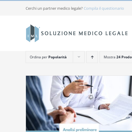
Salta
Cerchi un partner medico legale?
Compila il questionario
al
contenuto
Ordina per
Popolarità
Mostra
24 Prodo