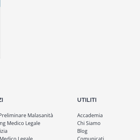
ZI
UTILITI
 Preliminare Malasanità
Accademia
ng Medico Legale
Chi Siamo
izia
Blog
 Medico Legale
Comunicati