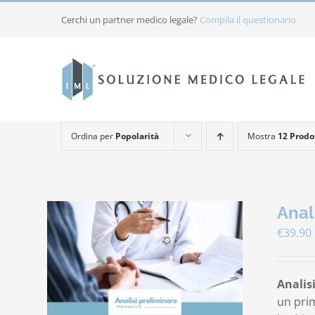
Salta
Cerchi un partner medico legale?
Compila il questionario
al
contenuto
Ordina per
Popolarità
Mostra
12 Prodo
Anal
€
39.90
Analis
un prim