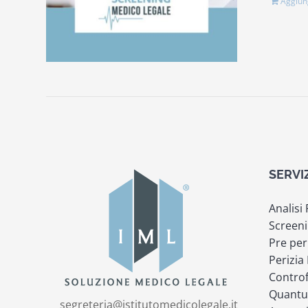
Aggiung
SERVI
Analisi
Screeni
Pre per
Perizia
Controf
Quantu
segreteria@istitutomedicolegale.it