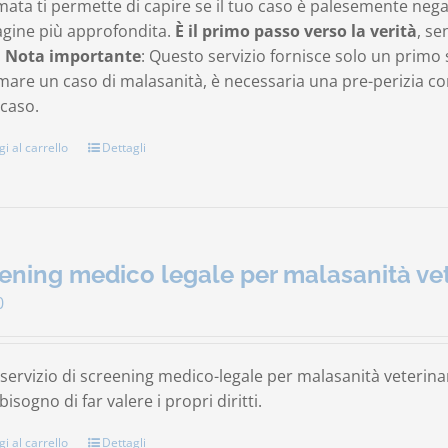
mata ti permette di capire se il tuo caso è palesemente neg
agine più approfondita.
È il primo passo verso la verità
, se
.
Nota importante
: Questo servizio fornisce solo un primo 
are un caso di malasanità, è necessaria una pre-perizia comp
 caso.
i al carrello
Dettagli
ening medico legale per malasanità vet
0
ervizio di screening medico-legale per malasanità veterinari
isogno di far valere i propri diritti.
i al carrello
Dettagli