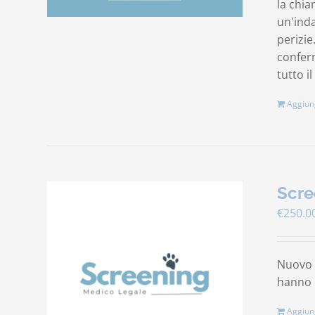
la chia
un'ind
perizie
conferm
tutto il
Aggiung
Scre
€
250.0
Nuovo s
hanno b
Aggiung