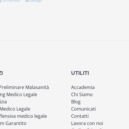
i al carrello
Dettagli
ZI
UTILITI
 Preliminare Malasanità
Accademia
ng Medico Legale
Chi Siamo
izia
Blog
 Medico Legale
Comunicati
fensiva medico legale
Contatti
m Garantito
Lavora con noi