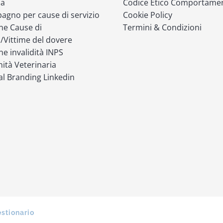
ia
Codice Etico Comportame
gno per cause di servizio
Cookie Policy
ne Cause di
Termini & Condizioni
o/Vittime del dovere
ne invalidità INPS
ità Veterinaria
l Branding Linkedin
estionario