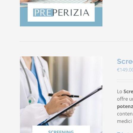
Scre
€
149.0
Lo
Scr
offre u
potenz
contenz
medici 