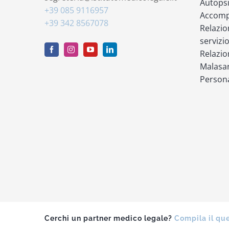
Autops
+39 085 9116957
Accompa
+39 342 8567078
Relazio
servizi
Relazio
Malasan
Persona
Cerchi un partner medico legale?
Compila il qu