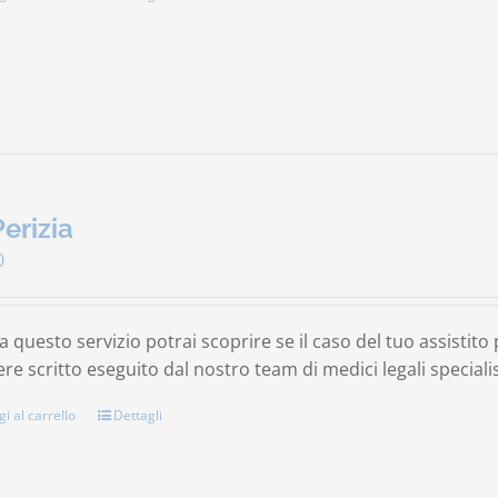
Perizia
0
a questo servizio potrai scoprire se il caso del tuo assistit
re scritto eseguito dal nostro team di medici legali specialis
i al carrello
Dettagli