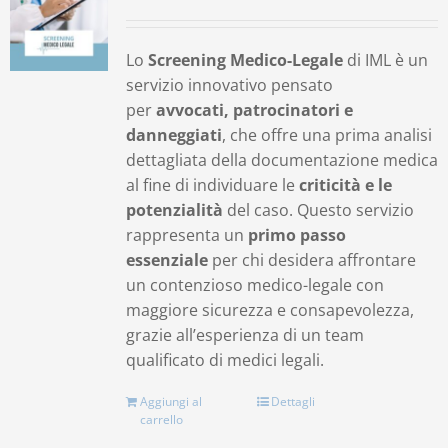
Contatti
Lo
Screening Medico-Legale
di IML è un
servizio innovativo pensato
Carrello
per
avvocati, patrocinatori e
danneggiati
, che offre una prima analisi
dettagliata della documentazione medica
al fine di individuare le
criticità e le
potenzialità
del caso. Questo servizio
rappresenta un
primo passo
essenziale
per chi desidera affrontare
un contenzioso medico-legale con
maggiore sicurezza e consapevolezza,
grazie all’esperienza di un team
qualificato di medici legali.
Aggiungi al
Dettagli
carrello