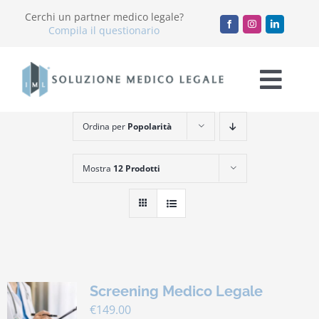
Salta
Cerchi un partner medico legale?
al
Compila il questionario
contenuto
Togg
Navi
Ordina per
Popolarità
Chi Siamo
Mostra
12 Prodotti
Servizi
Accademia
Blog
Screening Medico Legale
Lavora con noi
€
149.00