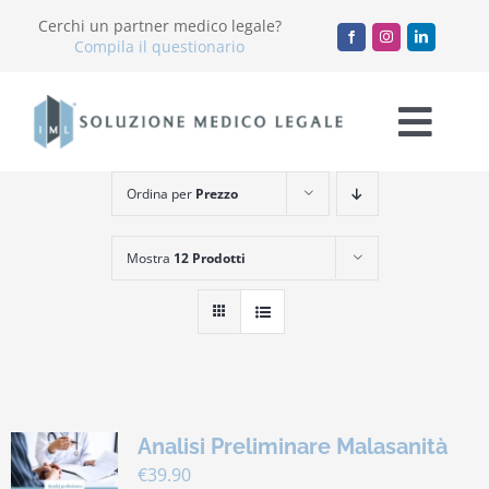
Salta
Cerchi un partner medico legale?
al
Compila il questionario
contenuto
Togg
Navi
Ordina per
Prezzo
Chi Siamo
Mostra
12 Prodotti
Servizi
Accademia
Blog
Analisi Preliminare Malasanità
Lavora con noi
€
39.90