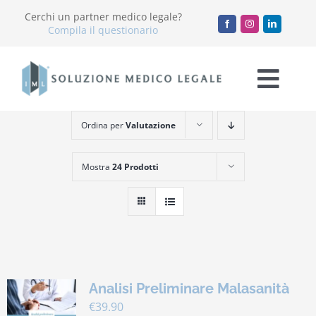
Salta
Cerchi un partner medico legale?
al
Compila il questionario
contenuto
Togg
Navi
Ordina per
Valutazione
Chi Siamo
Mostra
24 Prodotti
Servizi
Accademia
Blog
Analisi Preliminare Malasanità
Lavora con noi
€
39.90