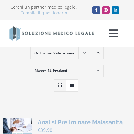
Salta
Cerchi un partner medico legale?
al
Compila il questionario
contenuto
Togg
Navi
Ordina per
Valutazione
Chi Siamo
Mostra
36 Prodotti
Servizi
Accademia
Blog
Analisi Preliminare Malasanità
Lavora con noi
€
39.90