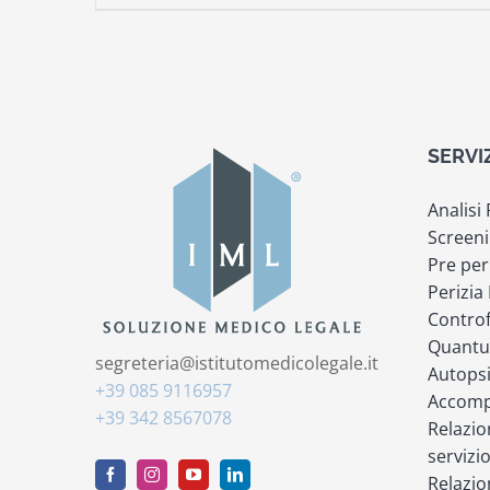
SERVI
Analisi
Screeni
Pre per
Perizia
Controf
Quantu
segreteria@istitutomedicolegale.it
Autops
+39 085 9116957
Accompa
+39 342 8567078
Relazio
servizi
Relazio