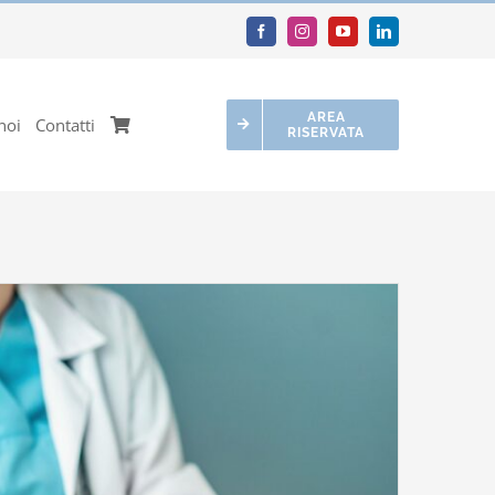
AREA
noi
Contatti
RISERVATA