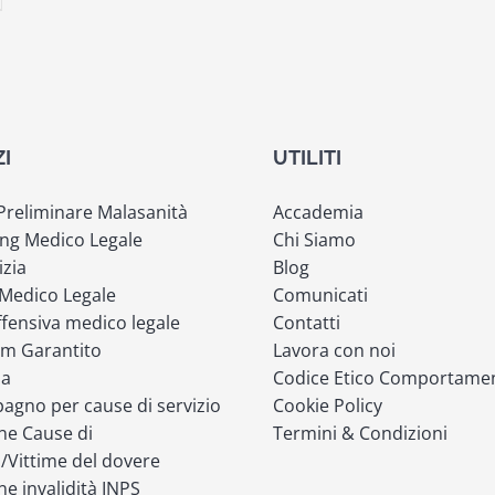
ZI
UTILITI
 Preliminare Malasanità
Accademia
ng Medico Legale
Chi Siamo
izia
Blog
 Medico Legale
Comunicati
fensiva medico legale
Contatti
m Garantito
Lavora con noi
ia
Codice Etico Comportame
gno per cause di servizio
Cookie Policy
ne Cause di
Termini & Condizioni
o/Vittime del dovere
ne invalidità INPS