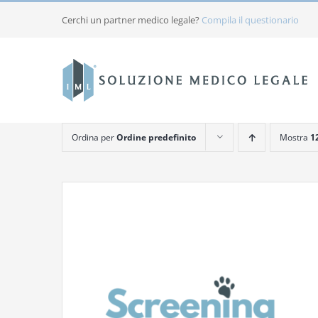
Salta
Cerchi un partner medico legale?
Compila il questionario
al
contenuto
Ordina per
Ordine predefinito
Mostra
1