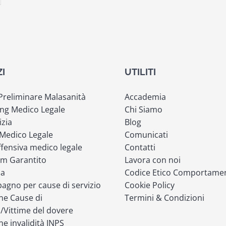
ZI
UTILITI
 Preliminare Malasanità
Accademia
ng Medico Legale
Chi Siamo
izia
Blog
 Medico Legale
Comunicati
fensiva medico legale
Contatti
m Garantito
Lavora con noi
ia
Codice Etico Comportame
gno per cause di servizio
Cookie Policy
ne Cause di
Termini & Condizioni
o/Vittime del dovere
ne invalidità INPS