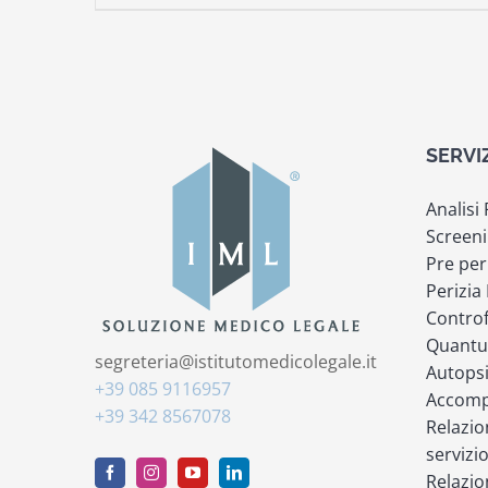
SERVI
Analisi
Screeni
Pre per
Perizia
Controf
Quantu
segreteria@istitutomedicolegale.it
Autops
+39 085 9116957
Accompa
+39 342 8567078
Relazio
servizi
Relazio