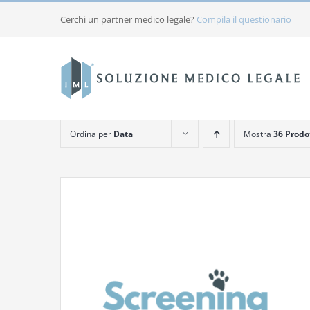
Salta
Cerchi un partner medico legale?
Compila il questionario
al
contenuto
Ordina per
Data
Mostra
36 Prodo