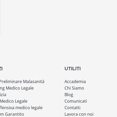
ZI
UTILITI
 Preliminare Malasanità
Accademia
ng Medico Legale
Chi Siamo
izia
Blog
 Medico Legale
Comunicati
fensiva medico legale
Contatti
m Garantito
Lavora con noi