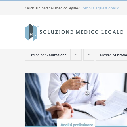
Salta
Cerchi un partner medico legale?
Compila il questionario
al
contenuto
Ordina per
Valutazione
Mostra
24 Prodo