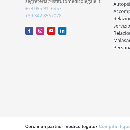
segreteria@istitutomedicolegale.it
Autops
+39 085 9116957
Accompa
+39 342 8567078
Relazio
servizi
Relazio
Malasan
Persona
Cerchi un partner medico legale?
Compila il qu