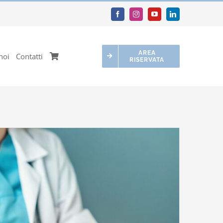
AREA
noi
Contatti
RISERVATA