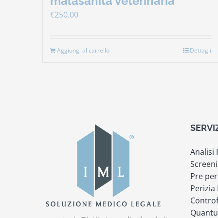
malasanità veterinaria
€
250.00
Aggiungi al carrello
Dettagli
SERVI
Analisi
Screeni
Pre per
Perizia
Controf
Quantu