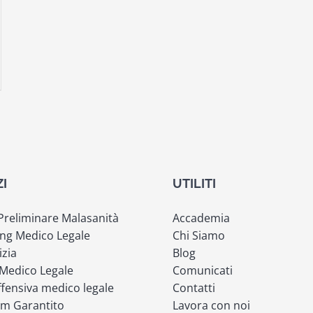
ZI
UTILITI
 Preliminare Malasanità
Accademia
ng Medico Legale
Chi Siamo
izia
Blog
 Medico Legale
Comunicati
fensiva medico legale
Contatti
m Garantito
Lavora con noi