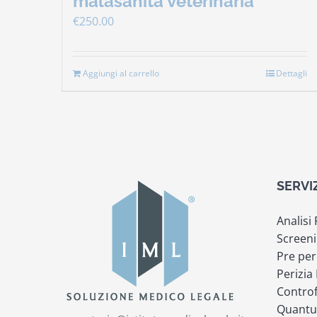
malasanità veterinaria
€
250.00
Aggiungi al carrello
Dettagli
SERVI
Analisi
Screeni
Pre per
Perizia
Controf
Quantu