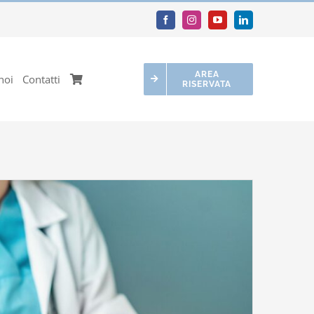
AREA
noi
Contatti
RISERVATA