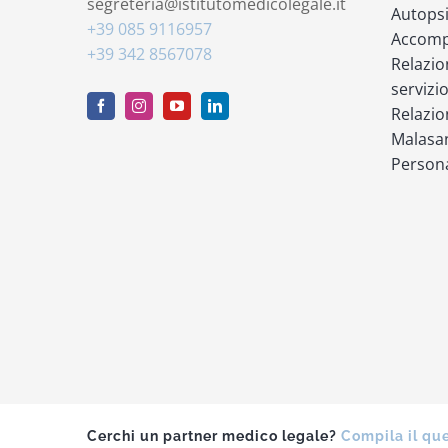
segreteria@istitutomedicolegale.it
Autops
+39 085 9116957
Accompa
+39 342 8567078
Relazio
servizi
Relazio
Malasan
Persona
Cerchi un partner medico legale?
Compila il qu