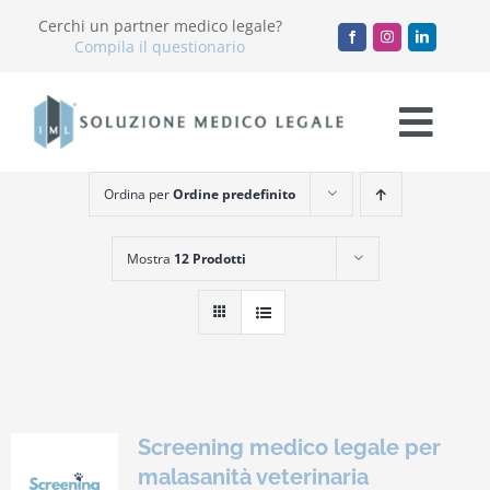
Salta
Cerchi un partner medico legale?
al
Compila il questionario
contenuto
Togg
Navi
Ordina per
Ordine predefinito
Chi Siamo
Mostra
12 Prodotti
Servizi
Accademia
Blog
Screening medico legale per
Lavora con noi
malasanità veterinaria