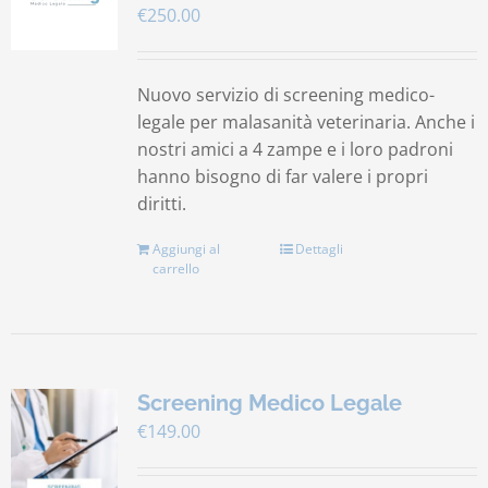
€
250.00
Contatti
Nuovo servizio di screening medico-
Carrello
legale per malasanità veterinaria. Anche i
nostri amici a 4 zampe e i loro padroni
hanno bisogno di far valere i propri
diritti.
Aggiungi al
Dettagli
carrello
Screening Medico Legale
€
149.00