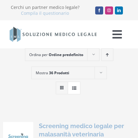
Salta
Cerchi un partner medico legale?
al
Compila il questionario
contenuto
Togg
Navi
Ordina per
Ordine predefinito
Chi Siamo
Mostra
36 Prodotti
Servizi
Accademia
Blog
Screening medico legale per
Lavora con noi
malasanità veterinaria