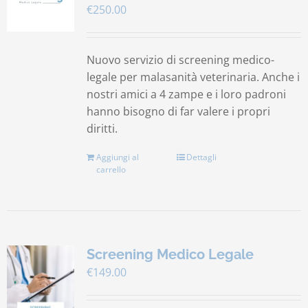
€
250.00
Contatti
Nuovo servizio di screening medico-
Carrello
legale per malasanità veterinaria. Anche i
nostri amici a 4 zampe e i loro padroni
hanno bisogno di far valere i propri
diritti.
Aggiungi al
Dettagli
carrello
Screening Medico Legale
€
149.00