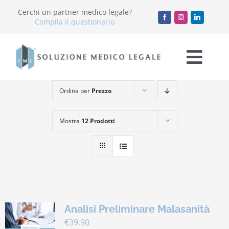
Salta
Cerchi un partner medico legale?
al
Compila il questionario
contenuto
Togg
Navi
Ordina per
Prezzo
Chi Siamo
Mostra
12 Prodotti
Servizi
Accademia
Blog
Analisi Preliminare Malasanità
Lavora con noi
€
39.90