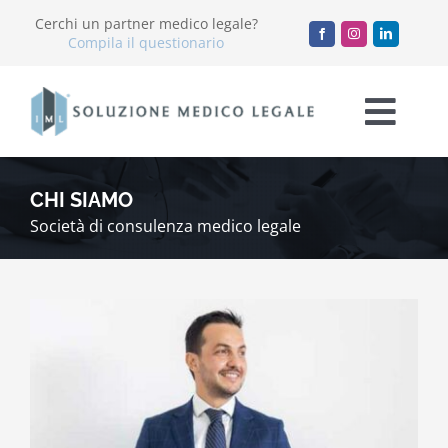
Salta
Cerchi un partner medico legale?
al
Compila il questionario
contenuto
Togg
Navi
Chi Siamo
CHI SIAMO
Società di consulenza medico legale
Servizi
Accademia
Blog
Lavora con noi