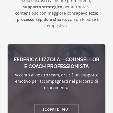
solo sui casi realmente promettenti;
–
supporto strategico
per affrontare il
contenzioso con maggiore consapevolezza;
–
processo rapido e chiaro
, con un feedback
tempestivo.
FEDERICA LIZZOLA – COUNSELLOR
E COACH PROFESSIONISTA
Accanto al nostro team, ora c’è un supporto
emotivo per accompagnarti nel percorso di
risarcimento.
SCOPRI DI PIÙ