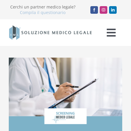
Salta
Cerchi un partner medico legale?
al
Compila il questionario
contenuto
Togg
Navi
Chi Siamo
Servizi
Accademia
Blog
Lavora con noi