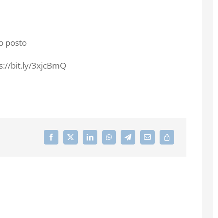
ro posto
ps://bit.ly/3xjcBmQ