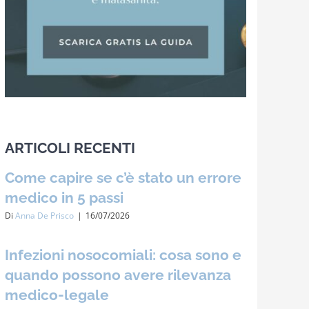
ARTICOLI RECENTI
Come capire se c’è stato un errore
medico in 5 passi
Di
Anna De Prisco
|
16/07/2026
Infezioni nosocomiali: cosa sono e
quando possono avere rilevanza
medico-legale