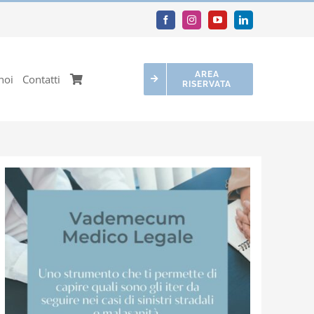
AREA
noi
Contatti
RISERVATA