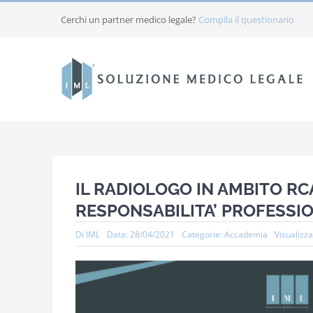
Salta
Cerchi un partner medico legale?
Compila il questionario
al
contenuto
IL RADIOLOGO IN AMBITO RCA
RESPONSABILITA’ PROFESSI
Di
IML
Data: 28/04/2021
Categorie:
Accademia
Visualizza