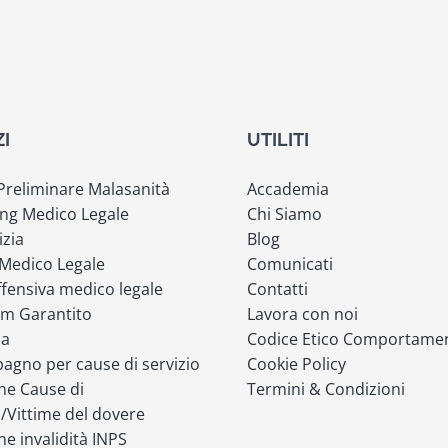
ZI
UTILITI
 Preliminare Malasanità
Accademia
ng Medico Legale
Chi Siamo
izia
Blog
 Medico Legale
Comunicati
fensiva medico legale
Contatti
m Garantito
Lavora con noi
ia
Codice Etico Comportame
gno per cause di servizio
Cookie Policy
ne Cause di
Termini & Condizioni
o/Vittime del dovere
ne invalidità INPS