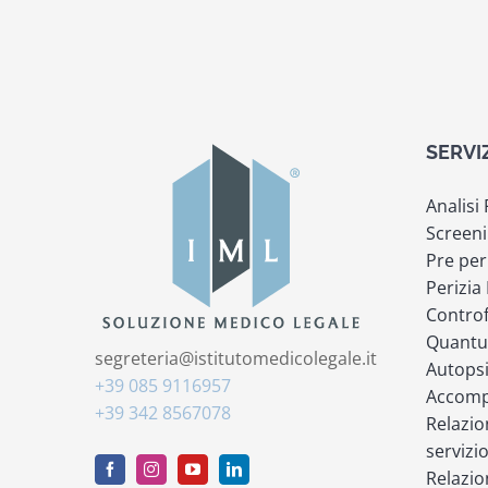
SERVI
Analisi
Screeni
Pre per
Perizia
Controf
Quantu
segreteria@istitutomedicolegale.it
Autops
+39 085 9116957
Accompa
+39 342 8567078
Relazio
servizi
Relazio