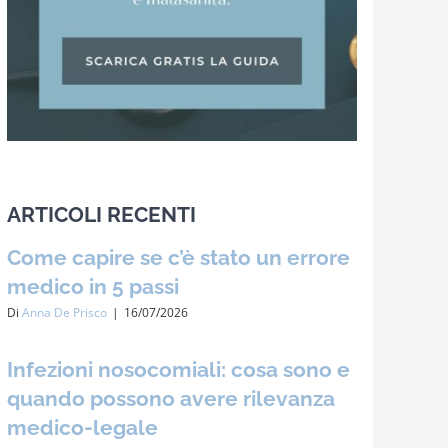
ARTICOLI RECENTI
Come capire se c’è stato un errore
medico in 5 passi
Di
Anna De Prisco
|
16/07/2026
Infezioni nosocomiali: cosa sono e
quando possono avere rilevanza
medico-legale