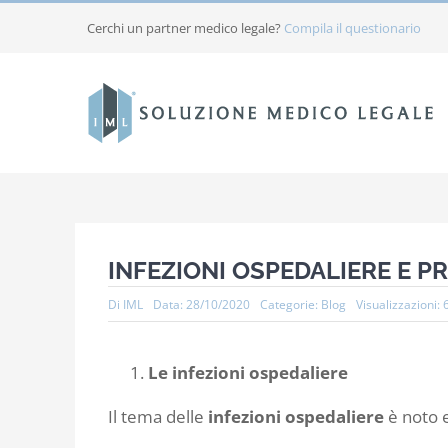
Salta
Cerchi un partner medico legale?
Compila il questionario
al
contenuto
INFEZIONI OSPEDALIERE E P
Di
IML
Data: 28/10/2020
Categorie:
Blog
Visualizzazioni: 
Le infezioni ospedaliere
Il tema delle
infezioni ospedaliere
è noto e