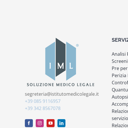
SERVI
Analisi
Screeni
Pre per
Perizia
Controf
Quantu
segreteria@istitutomedicolegale.it
Autops
+39 085 9116957
Accompa
+39 342 8567078
Relazio
servizi
Relazio