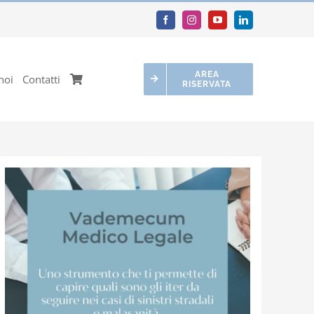
AREA
noi
Contatti
RISERVATA