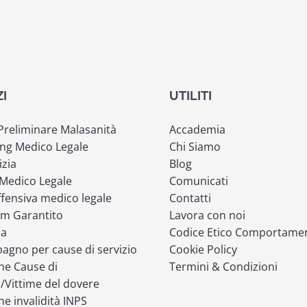
ZI
UTILITI
 Preliminare Malasanità
Accademia
ng Medico Legale
Chi Siamo
izia
Blog
 Medico Legale
Comunicati
fensiva medico legale
Contatti
m Garantito
Lavora con noi
ia
Codice Etico Comportame
gno per cause di servizio
Cookie Policy
ne Cause di
Termini & Condizioni
o/Vittime del dovere
ne invalidità INPS