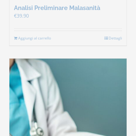
Analisi Preliminare Malasanità
€
39.90
Aggiungi al carrello
Dettagli