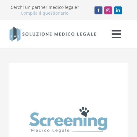
Salta
Cerchi un partner medico legale?
al
Compila il questionario
contenuto
Togg
Navi
Chi Siamo
Servizi
Accademia
Blog
Lavora con noi