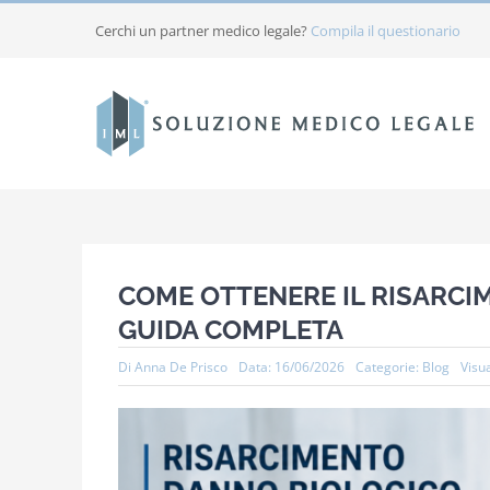
Salta
Cerchi un partner medico legale?
Compila il questionario
al
contenuto
COME OTTENERE IL RISARCI
GUIDA COMPLETA
Di
Anna De Prisco
Data: 16/06/2026
Categorie:
Blog
Visua