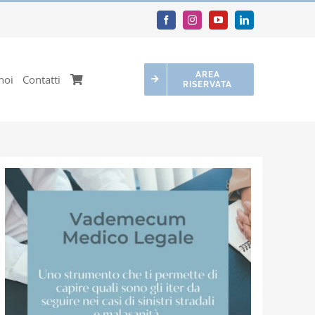
AREA
noi
Contatti
RISERVATA