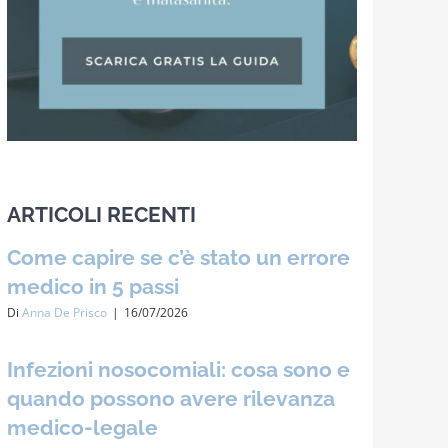
ARTICOLI RECENTI
Come capire se c’è stato un errore
medico in 5 passi
Di
Anna De Prisco
|
16/07/2026
Infezioni nosocomiali: cosa sono e
quando possono avere rilevanza
medico-legale