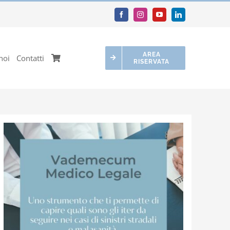
AREA
noi
Contatti
RISERVATA