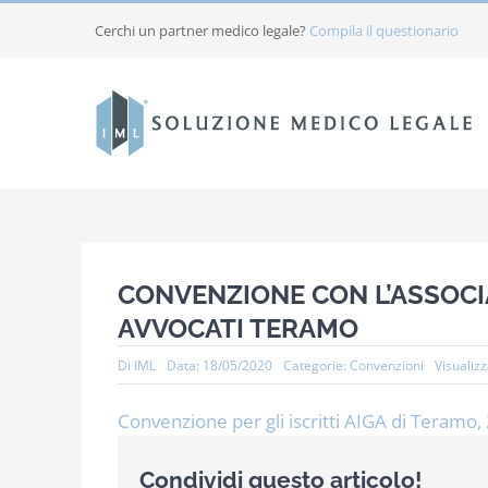
Salta
Cerchi un partner medico legale?
Compila il questionario
al
contenuto
CONVENZIONE CON L’ASSOCI
AVVOCATI TERAMO
Di
IML
Data: 18/05/2020
Categorie:
Convenzioni
Visualizz
Convenzione per gli iscritti AIGA di Teramo, 
Condividi questo articolo!