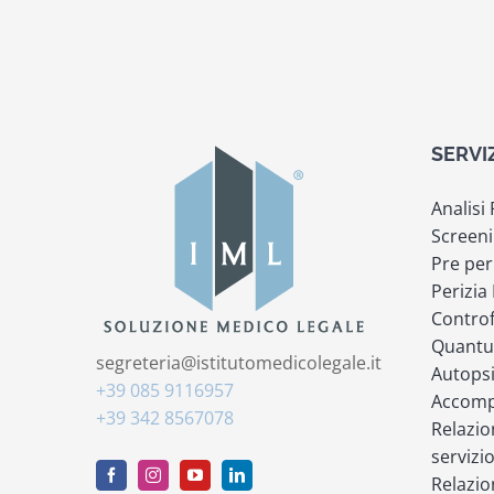
SERVI
Analisi
Screeni
Pre per
Perizia
Controf
Quantu
segreteria@istitutomedicolegale.it
Autops
+39 085 9116957
Accompa
+39 342 8567078
Relazio
servizi
Relazio