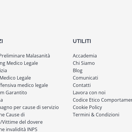
ZI
UTILITI
 Preliminare Malasanità
Accademia
ng Medico Legale
Chi Siamo
izia
Blog
 Medico Legale
Comunicati
fensiva medico legale
Contatti
m Garantito
Lavora con noi
ia
Codice Etico Comportame
gno per cause di servizio
Cookie Policy
ne Cause di
Termini & Condizioni
o/Vittime del dovere
ne invalidità INPS