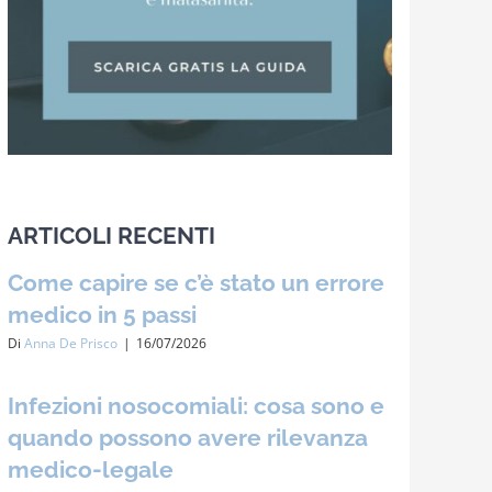
ARTICOLI RECENTI
Come capire se c’è stato un errore
medico in 5 passi
Di
Anna De Prisco
|
16/07/2026
Infezioni nosocomiali: cosa sono e
quando possono avere rilevanza
medico-legale