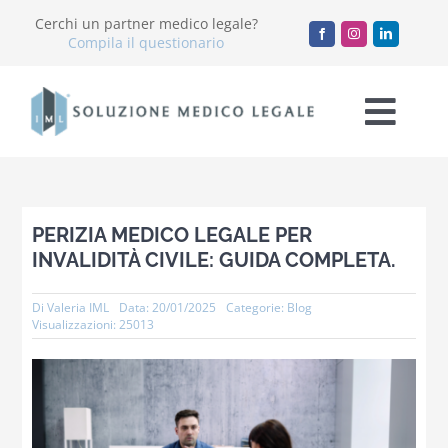
Salta
Cerchi un partner medico legale?
al
Compila il questionario
contenuto
Togg
Navi
Chi Siamo
PERIZIA MEDICO LEGALE PER
Servizi
INVALIDITÀ CIVILE: GUIDA COMPLETA.
Accademia
Di
Valeria IML
Data: 20/01/2025
Categorie:
Blog
Visualizzazioni: 25013
Blog
Lavora con noi