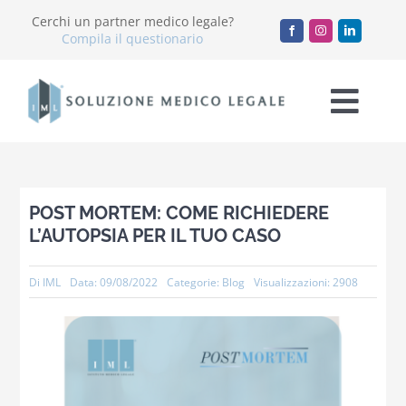
Salta
Cerchi un partner medico legale?
al
Compila il questionario
contenuto
Togg
Navi
Chi Siamo
POST MORTEM: COME RICHIEDERE
Servizi
L’AUTOPSIA PER IL TUO CASO
Accademia
Di
IML
Data: 09/08/2022
Categorie:
Blog
Visualizzazioni: 2908
Blog
Lavora con noi