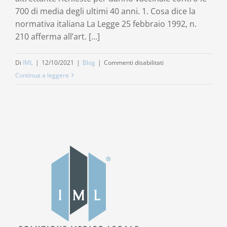
700 di media degli ultimi 40 anni. 1. Cosa dice la
normativa italiana La Legge 25 febbraio 1992, n.
210 afferma all’art. [...]
su
Di
IML
|
12/10/2021
|
Blog
|
Commenti disabilitati
Danno
Continua a leggere
da
vaccino
Covid:
indennizzo
o
risarcimento?