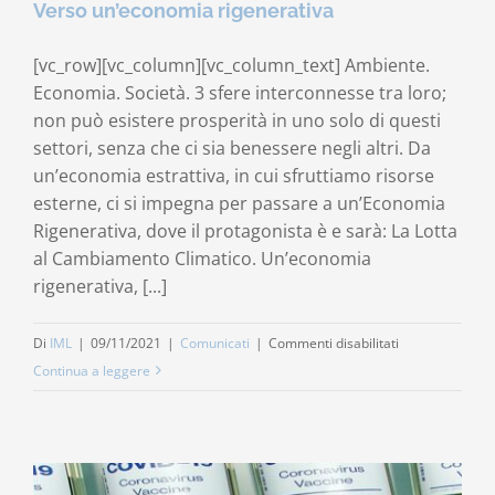
Verso un’economia rigenerativa
Contatti
[vc_row][vc_column][vc_column_text] Ambiente.
Economia. Società. 3 sfere interconnesse tra loro;
Carrello
non può esistere prosperità in uno solo di questi
settori, senza che ci sia benessere negli altri. Da
un’economia estrattiva, in cui sfruttiamo risorse
esterne, ci si impegna per passare a un’Economia
Rigenerativa, dove il protagonista è e sarà: La Lotta
al Cambiamento Climatico. Un’economia
rigenerativa, [...]
su
Di
IML
|
09/11/2021
|
Comunicati
|
Commenti disabilitati
Verso
Continua a leggere
un’economia
rigenerativa