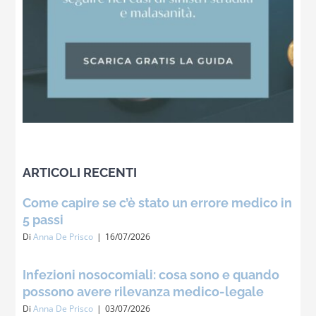
ARTICOLI RECENTI
Come capire se c’è stato un errore medico in
5 passi
Di
Anna De Prisco
|
16/07/2026
Infezioni nosocomiali: cosa sono e quando
possono avere rilevanza medico-legale
Di
Anna De Prisco
|
03/07/2026