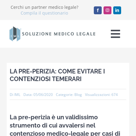
Salta
Cerchi un partner medico legale?
al
Compila il questionario
contenuto
Togg
Navi
Chi Siamo
LA PRE-PERIZIA: COME EVITARE I
Servizi
CONTENZIOSI TEMERARI
Accademia
Di
IML
Data: 05/06/2020
Categorie:
Blog
Visualizzazioni: 674
Blog
La pre-perizia è un validissimo
strumento di cui avvalersi nel
Lavora con noi
contenzioso medico-legale per casi di