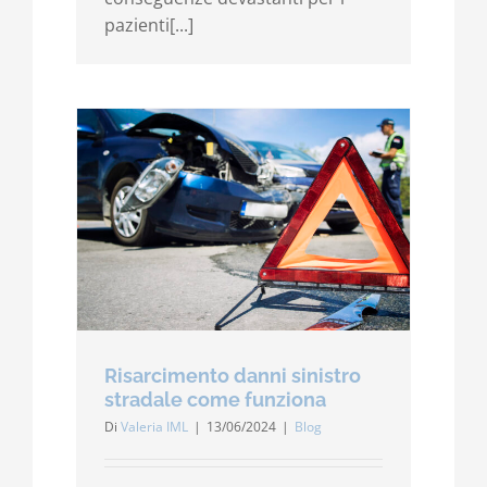
pazienti[...]
Risarcimento danni sinistro
stradale come funziona
Di
Valeria IML
|
13/06/2024
|
Blog