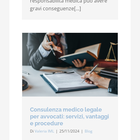
responsabilità medica può avere
gravi conseguenze[...]
Consulenza medico legale
per avvocati: servizi, vantaggi
e procedure
Di
Valeria IML
|
25/11/2024
|
Blog