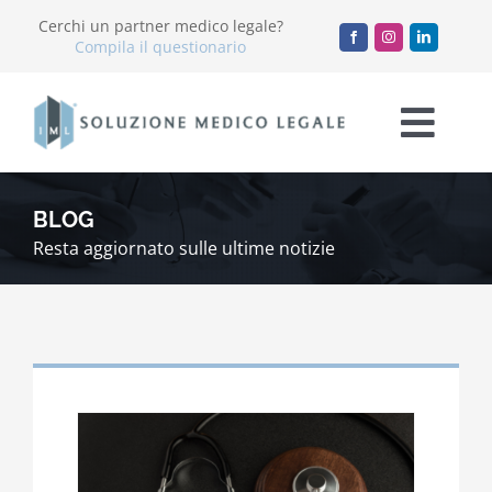
Salta
Cerchi un partner medico legale?
al
Compila il questionario
contenuto
Togg
Navi
Chi Siamo
BLOG
Resta aggiornato sulle ultime notizie
Servizi
Accademia
Blog
Lavora con noi