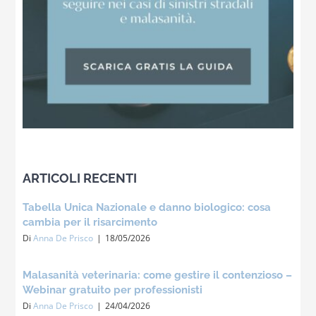
ARTICOLI RECENTI
Tabella Unica Nazionale e danno biologico: cosa
cambia per il risarcimento
Di
Anna De Prisco
|
18/05/2026
Malasanità veterinaria: come gestire il contenzioso –
Webinar gratuito per professionisti
Di
Anna De Prisco
|
24/04/2026