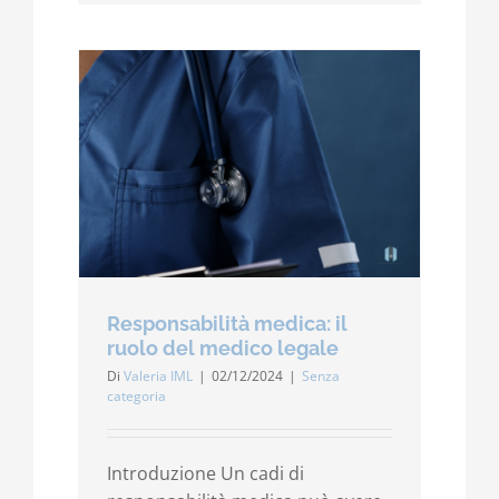
Responsabilità medica: il
ruolo del medico legale
Di
Valeria IML
|
02/12/2024
|
Senza
categoria
Introduzione Un cadi di