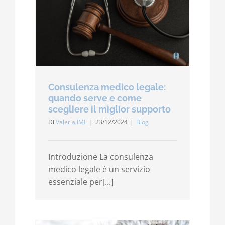
Contatti
Carrello
Consulenza medico legale:
quando serve e come
scegliere il miglior supporto
Di
Valeria IML
|
23/12/2024
|
Blog
Introduzione La consulenza
medico legale è un servizio
essenziale per[...]