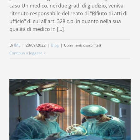
caso Un medico, nei due gradi di giudizio, veniva
ritenuto responsabile del reato di "Rifiuto di atti di
ufficio" di cui all'art. 328 c.p. in quanto nella sua
qualità di medico in [...]
su
Di
IML
|
28/09/2022
|
Blog
|
Commenti disabilitati
Il
Continua a leggere
medico
commette
reato
se
rifiuta
di
visitare
un
paziente
grave