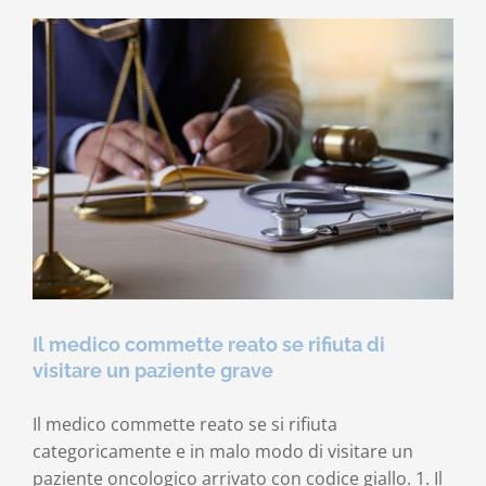
ci
si
deve
muovere
Il medico commette reato se rifiuta di
visitare un paziente grave
Il medico commette reato se si rifiuta
categoricamente e in malo modo di visitare un
paziente oncologico arrivato con codice giallo. 1. Il