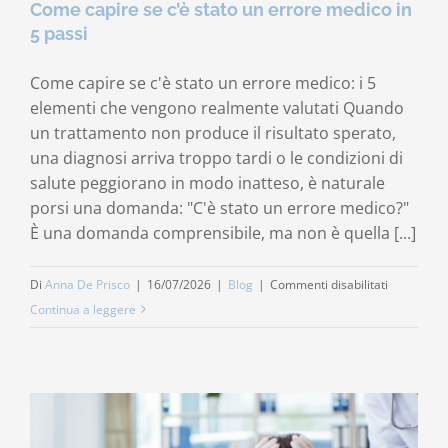
Come capire se c’è stato un errore medico in
5 passi
Contatti
Come capire se c'è stato un errore medico: i 5
Carrello
elementi che vengono realmente valutati Quando
un trattamento non produce il risultato sperato,
una diagnosi arriva troppo tardi o le condizioni di
salute peggiorano in modo inatteso, è naturale
porsi una domanda: "C'è stato un errore medico?"
È una domanda comprensibile, ma non è quella [...]
su
Di
Anna De Prisco
|
16/07/2026
|
Blog
|
Commenti disabilitati
Come
Continua a leggere
capire
se
c’è
stato
un