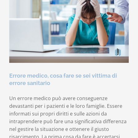
errore
medico
in
5
passi
Errore medico, cosa fare se sei vittima di
errore sanitario
Un errore medico può avere conseguenze
devastanti per i pazienti e le loro famiglie. Essere
informati sui propri diritti e sulle azioni da
intraprendere può fare una significativa differenza
nel gestire la situazione e ottenere il giusto
risarcimento. La prima cosa da fare è accertarsi