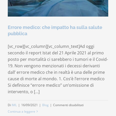
Errore medico: che impatto ha sulla salute
pubblica
[vc_row][vc_column][vc_column_text]Ad oggi
secondo il report Istat del 21 Aprile 2021 al primo
posto per mortalità ci sarebbero i tumori e il Covid-
19. Non vengono menzionati i decessi derivanti
dall’ errore medico che in realtà è una delle prime
cause di morte al mondo. 1. Cos’è l’errore medico
Si definisce “errore medico” un’omissione di
intervento, o [...]
su
Di
IML
|
16/09/2021
|
Blog
|
Commenti disabilitati
Errore
Continua a leggere