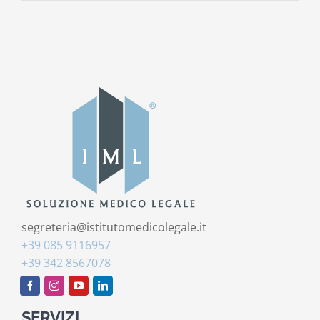
medico:
che
impatto
ha
sulla
salute
pubblica
segreteria@istitutomedicolegale.it
+39 085 9116957
+39 342 8567078
SERVIZI