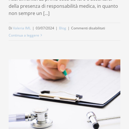
della presenza di responsabilità medica, in quanto
non sempre un [...]
su
Di
Valeria IML
|
03/07/2024
|
Blog
|
Commenti disabilitati
Errore
Continua a leggere
medico,
cosa
fare
se
sei
vittima
di
errore
sanitario