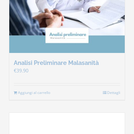
Contatti
Carrello
Analisi Preliminare Malasanità
€
39.90
Aggiungi al carrello
Dettagli