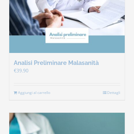
Contatti
Carrello
Analisi Preliminare Malasanità
€
39.90
Aggiungi al carrello
Dettagli