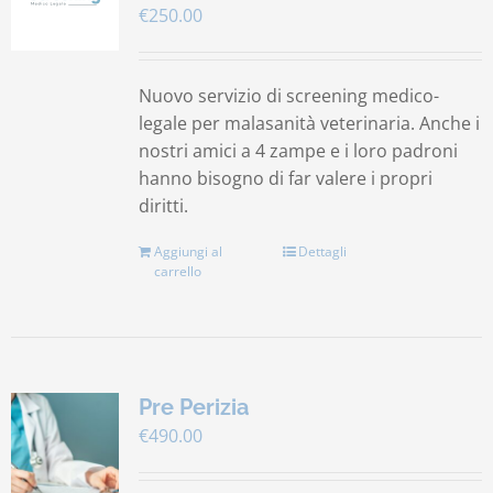
€
250.00
Contatti
Nuovo servizio di screening medico-
Carrello
legale per malasanità veterinaria. Anche i
nostri amici a 4 zampe e i loro padroni
hanno bisogno di far valere i propri
diritti.
Aggiungi al
Dettagli
carrello
Pre Perizia
€
490.00