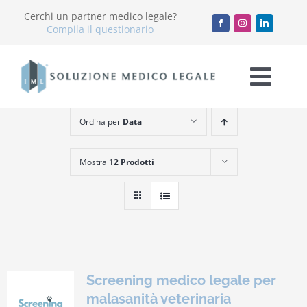
Salta
Cerchi un partner medico legale?
al
Compila il questionario
contenuto
Togg
Navi
Ordina per
Data
Chi Siamo
Mostra
12 Prodotti
Servizi
Accademia
Blog
Screening medico legale per
Lavora con noi
malasanità veterinaria